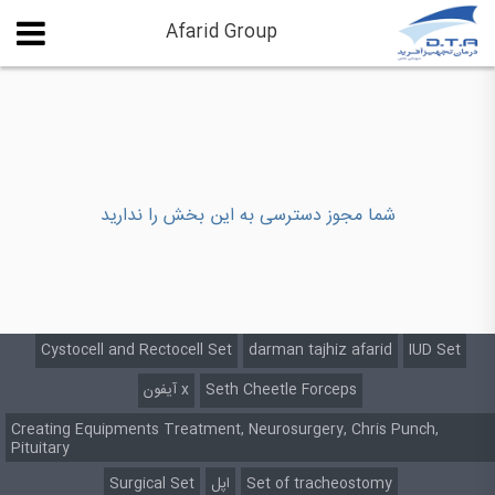
Afarid Group
شما مجوز دسترسی به این بخش را ندارید
Cystocell and Rectocell Set
darman tajhiz afarid
IUD Set
آیفون x
Seth Cheetle Forceps
Creating Equipments Treatment, Neurosurgery, Chris Punch,
Pituitary
Surgical Set
اپل
Set of tracheostomy