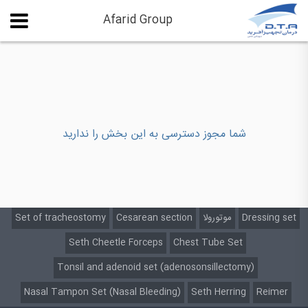
Afarid Group
شما مجوز دسترسی به این بخش را ندارید
Set of tracheostomy
Cesarean section
موتورولا
Dressing set
Seth Cheetle Forceps
Chest Tube Set
Tonsil and adenoid set (adenosonsillectomy)
Nasal Tampon Set (Nasal Bleeding)
Seth Herring
Reimer