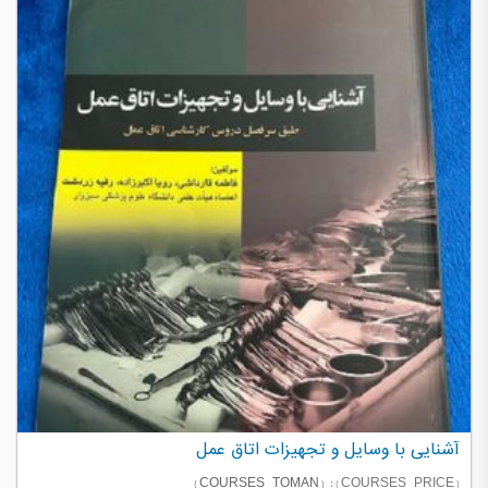
آشنایی با وسایل و تجهیزات اتاق عمل
{ COURSES_TOMAN }
{ COURSES_PRICE } :