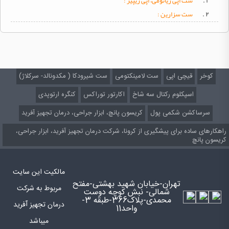
۱ .
ست اپی زیاتومی، اپی ریپیر :
۲ .
ست سزارین :
کوخر
قیچی اپی
ست لامینکتومی
ست شیرودکا ( مکدونالد- سرکلاژ)
اسپکلوم رکتال سه شاخ
اکارتور توراکس
کنگره ارتوپدی
سرساکشن شکمی پول
کریسون پانچ، ابزار جراحی، درمان تجهیز آفرید
راهکارهای ساده برای پیشگیری از کرونا، شرکت درمان تجهیز آفرید، ابزار جراحی،
کریسون پانچ
مالکیت این سایت
تهران-خیابان شهید بهشتی-مفتح
مربوط به شرکت
شمالی- نبش کوچه دوست
محمدی-پلاک366-طبقه 3-
درمان تجهیز آفرید
واحد11
میباشد