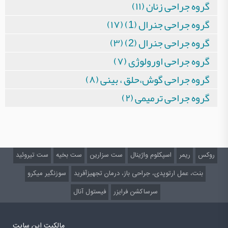
گروه جراحی زنان (۱۱)
گروه جراحی جنرال (1) (۱۷)
گروه جراحی جنرال (2) (۳)
گروه جراحی اورولوژی (۷)
گروه جراحی گوش،حلق ، بینی (۸)
گروه جراحی ترمیمی (۲)
روکس
ریمر
اسپکلوم واژینال
ست سزارین
ست بخیه
ست تیروئید
بنت، عمل ارتوپدی، جراحی باز، درمان تجهیزآفرید
سوزنگیر میکرو
سرساکشن فرایزر
فیستول آنال
مالکیت این سایت