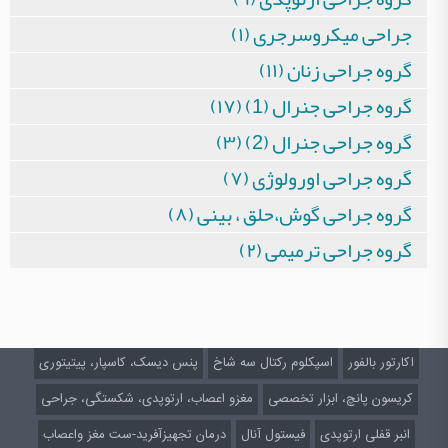
جراحی میکروسرجری (۱)
گروه جراحی زنان (۱۱)
گروه جراحی جنرال (1) (۱۷)
گروه جراحی جنرال (2) (۳)
گروه جراحی اورولوژی (۷)
گروه جراحی گوش،حلق ، بینی (۸)
گروه جراحی ترمیمی (۲)
اکارتور بالفور
اسپکلوم رکتال سه شاخ
پنس دیسک، کاسپار، پیتیتوری
کریسون پانچ، ابزار تخصصی
مغزو اعصاب، ارتوپدی، شکستگی، جراحی
انبر قفلی ارتوپدی
فیستول آنال
درمان تجهیزآفرید-ست مغز واعصاب