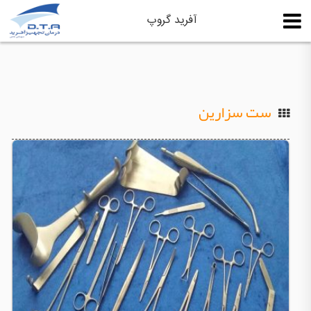
آفرید گروپ
ست سزارین