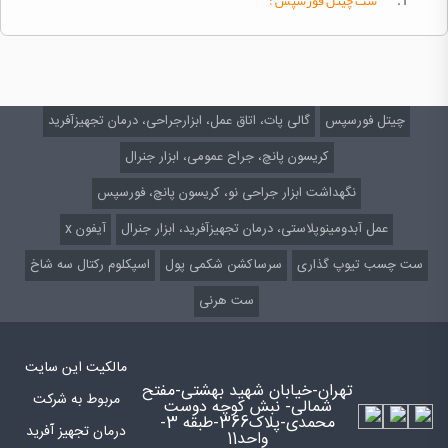
۱ .
ست
چیتل
فورسپس :
چیتل فورسپس
گالی پات، اتاق عمل، ابزارجراحی، درمان تجهیزآفرید
کریسون پانچ، جراح عمومی، ابزار جنرال
نگهداشت ابزار جراحی نو، کریسون پانچ، فورسپس
عمل آبدومینوپلاستی، درمان تجهیزآفرید، ابزار جنرال
آیفون x
ست چسب تیوپ گذاری
سرساکشن شکمی پول
اسپکلوم رکتال سه شاخ
ست هرنی
مالکیت این سایت
تهران-خیابان شهید بهشتی-مفتح
مربوط به شرکت
شمالی- نبش کوچه دوست
محمدی-پلاک366-طبقه 3-
درمان تجهیز آفرید
واحد11