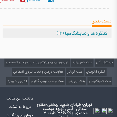
دسته بندی
کنگره ها و نمایشگاهها (۱۲)
فیستول آنال
ست هموروئید
کریسون پانچ، پیتیتوری، ابزار جراحی تخصصی
کنگره ارتوپدی
ست کورتاژ
معاونت درمان و نجات نیروی انتظامی
ست لامینکتومی
بنت ارتوپدی
ست چسب تیوپ گذاری
اکارتور کلووارد
مالکیت این سایت
تهران-خیابان شهید بهشتی-مفتح
مربوط به شرکت
شمالی- نبش کوچه دوست
محمدی-پلاک366-طبقه 3-
درمان تجهیز آفرید