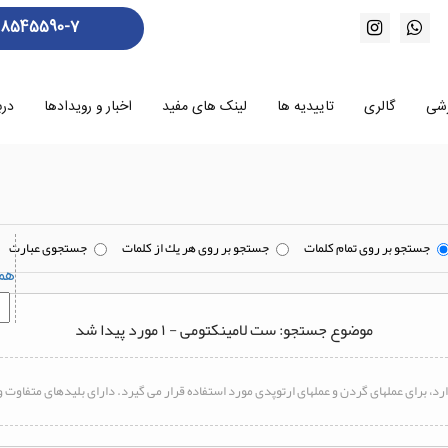
88545590-7
زشی
گالری
تاییدیه ها
لینک های مفید
اخبار و رویدادها
درب
جستجو بر روی تمام كلمات
جستجو بر روی هر يك از كلمات
جستجوی عبارت
هم
موضوع جستجو: ست لامینکتومی - ۱ مورد پیدا شد
وارد، برای عملهای گردن و عملهای ارتوپدی مورد ا
ست
فاده قرار می گیرد. دارای بلیدهای متفاوت 