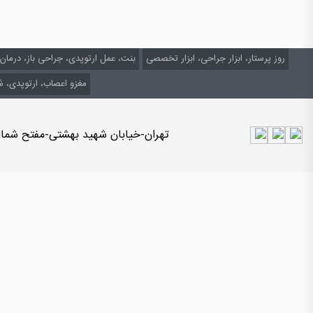
روز پرستار، ابزار جراحی، ابزار تخصصی
بنت، عمل ارتوپدی، جراحی باز، درمان 
مغزو اعصاب، ارتوپدی،
تهران-خیابان شهید بهشتی-مفتح شمالی- نبش 