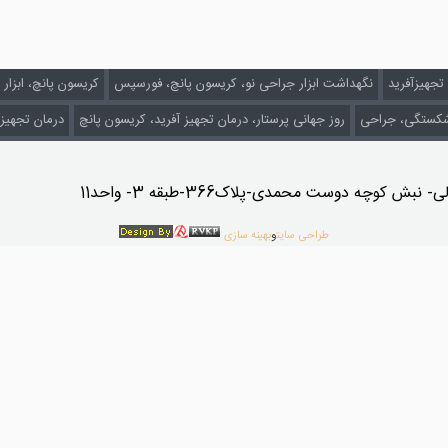
تجهیزآفرید
نگهداشت ابزار جراحی نو، کریسون پانچ، فورسپس
کریسون پانچ، ابزا
 شکستگی، جراحی
روز جهانی پرستار، درمان تجهیز آفرید، کریسون پانچ
درمان تجهیز
کوچه دوست محمدی-پلاک366-طبقه 3- واحد11
طراحی سایت
و
بهینه سازی