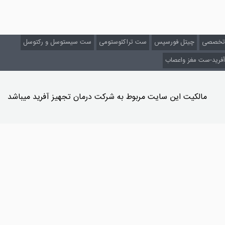
ر تخصصی
چیتل فورسپس
ست تراکئوستومی
ست سیستوسل و رکتوسل
آفرید-ست مغز واعصاب
مالکیت این سایت مربوط به شرکت درمان تجهیز آفرید میباشد