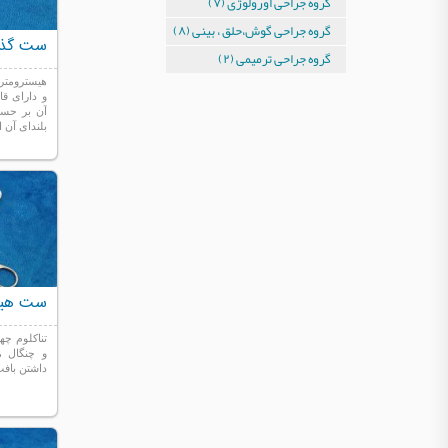
گروه جراحی اورولوژی (۷)
گروه جراحی گوش،حلق ، بینی (۸)
ست گذاش
گروه جراحی ترمیمی (۲)
هیسترومتر 
و دارای قا
آن بر حسب
بلندای آن از 12.5 تا 13 اینچ
ست هیست
تناکلوم چها
و چنگال م
داشتن بافت