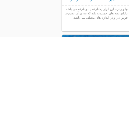
والو زنان، این ابزار یکطرفه یا دوطرفه می باشد.
دارای تیغه های خمیده و بلند که تنه ی آن بصورت
قوس دار و در اندازه های مختلف می باشد.
ست زایمان طبیعی
رینگ فورسپس، این ابزار در انواع سایز مستقیم و
دارای انحنا که بصورت شیاردار یا بدون شیار
موجود می باشد. این ابزار جهت نگه داری
گازبصورت پرپ پوست بیمار و تمیزکردن خون و
نگه داشتن رحم و سرویکس در عملهای
ژنیکولوژی کاربرد دارد.
۱
۲