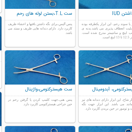
تن IUD
ست T.L،بستن لوله های رحم
یا سوند رحم، این ابزار یکطرفه بوده
پنس آلیس،برای نگه داشتن بافتها و احشاء ظریف
بلیت انعطاف پذیری می باشد.بدنه ی
کاربرد دارد. دارای دندانه هایی ظریف و ممتد می
 اینچ و سانتیمتر مدرج شده است.
باشد.
 است.
رکتومی، آبدومینال
ست هیسترکتومی،واژینال
ر شاخ، این ابزار دارای دندانه های تیز
پنس هنی،جهت کلمپ کردن یا گرفتن رحم در
انند می باشد. این ابزار جهت نگه
حین جراحی هیسترکتومی کاربرد دارد.
 و تومور در حین بریدن کاربرد دارد.