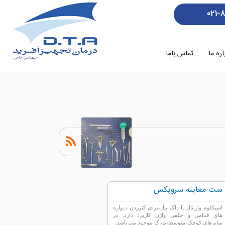
021-
اره ما
تماس باما
ست معاینه سرویکس
اسپکلوم واژینال یا داک بیل،برای کنرزدن دیواره
های قدامی و خلفی واژن کاربرد دارد. در
سایزهای کوچک،متوسط،بزرگ موجود می باشد.