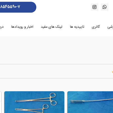
88545590-7
زشی
گالری
تاییدیه ها
لینک های مفید
اخبار و رویدادها
درب