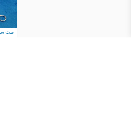
ست سیس
تن
در انواع م
ابزار جهت
رحم در جرا