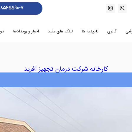
88545590-7
زشی
گالری
تاییدیه ها
لینک های مفید
اخبار و رویدادها
درب
کارخانه شرکت درمان تجهیز آفرید