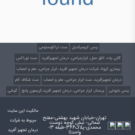
پنس کرومپکدیل
ست تراکئوستومی
گالی پات، اتاق عمل، ابزارجراحی، درمان تجهیزآفرید
ست توراکس
بیماری کرونا، شرکت درمان تجهیز آفرید، ابزار جراحی، مغز و اعصاب
درمان تجهیزآفرید، ست ابزار جراحی، مغز و اعصاب
ست شکاف کام
پنس بایونتی
پرستار، ابزار جراحی، درمان تجهیز آفرید،کریسون پانچ
گوشی
مالکیت این سایت
تهران-خیابان شهید بهشتی-مفتح
مربوط به شرکت
شمالی- نبش کوچه دوست
محمدی-پلاک366-طبقه 3-
درمان تجهیز آفرید
واحد11