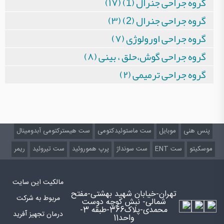
گروه جراحی جنرال (1) (۱۷)
گروه جراحی جنرال (2) (۳)
گروه جراحی اورولوژی (۷)
گروه جراحی گوش،حلق ، بینی (۸)
گروه جراحی ترمیمی (۲)
پنس هنی
موبایل
ست ماستوئیدکتومی
ست هیسترکتومی آبدومینال
موسکیتو
ست ENT
ست سونداژ
پرپ هموروئید
ست تیروئید
ریمر
مالکیت این سایت
تهران-خیابان شهید بهشتی-مفتح
مربوط به شرکت
شمالی- نبش کوچه دوست
محمدی-پلاک366-طبقه 3-
درمان تجهیز آفرید
واحد11