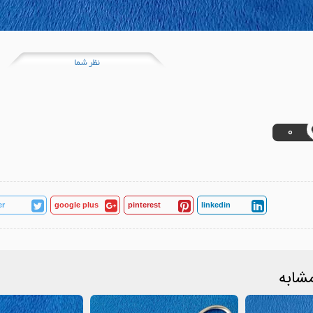
نظر شما
0
er
google plus
pinterest
linkedin
شابه