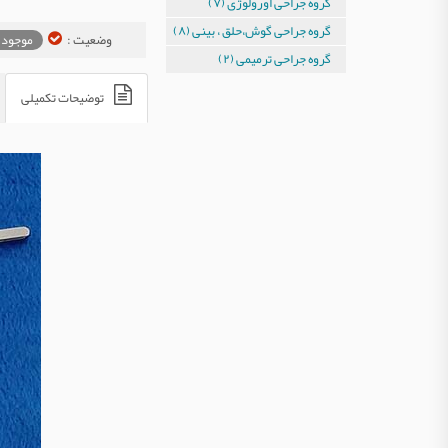
گروه جراحی اورولوژی (۷)
گروه جراحی گوش،حلق ، بینی (۸)
وضعیت :
موجود 
گروه جراحی ترمیمی (۲)
توضیحات تکمیلی