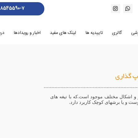
88545590-7
زشی
گالری
تاییدیه ها
لینک های مفید
اخبار و رویدادها
درب
 گذاری
 و اشکال مختلف موجود است.که با تیغه های
ست و یا برشهای کوچک کاربرد دارد.