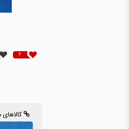
2
کالاهای م