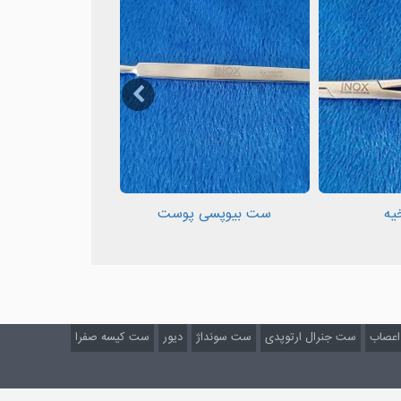
یه
ست بیوپسی پوست
ست CVP
 اعصاب
ست جنرال ارتوپدی
ست سونداژ
دیور
ست کیسه صفرا