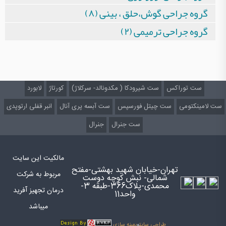
گروه جراحی گوش،حلق ، بینی (۸)
گروه جراحی ترمیمی (۲)
ست توراکس
ست شیرودکا ( مکدونالد- سرکلاژ)
کورتاژ
لابورد
ست لامینکتومی
ست چیتل فورسپس
ست آبسه پری آنال
انبر قفلی ارتوپدی
ست جنرال
جنرال
مالکیت این سایت
تهران-خیابان شهید بهشتی-مفتح
مربوط به شرکت
شمالی- نبش کوچه دوست
محمدی-پلاک366-طبقه 3-
درمان تجهیز آفرید
واحد11
میباشد
طراحی سایت
و
بهینه سازی