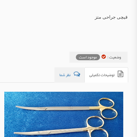
قیچی جراحی متز
وضعیت :
موجود است
توضیحات تکمیلی
نظر شما