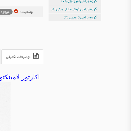
گروه جراحی اورولوژی (۷)
گروه جراحی گوش،حلق ، بینی (۸)
وضعیت :
موجود 
گروه جراحی ترمیمی (۲)
توضیحات تکمیلی
اکارتور لامینکتو