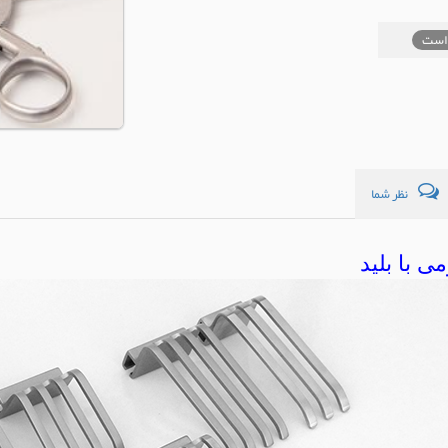
است
نظر شما
می با بلید