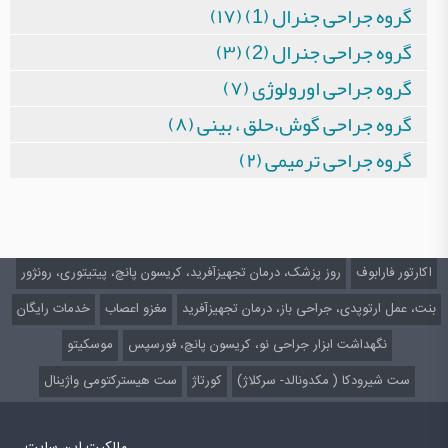
گروه جراحی جنرال (1) (۱۷)
گروه جراحی جنرال (2) (۳)
گروه جراحی اورولوژی (۷)
گروه جراحی گوش،حلق ، بینی (۸)
گروه جراحی ترمیمی (۲)
اکارتور فارابوف
روز پزشک، درمان تجهیزآفرید، کریسون پانچ، پیتیتوری، رونژور
بنت، عمل ارتوپدی، جراحی باز، درمان تجهیزآفرید
مغزو اعصاب
خدمات رایگان
نگهداشت ابزار جراحی نو، کریسون پانچ، فورسپس
موسکیتو
ست شیرودکا ( مکدونالد- سرکلاژ)
کورتاژ
ست هیسترکتومی واژینال