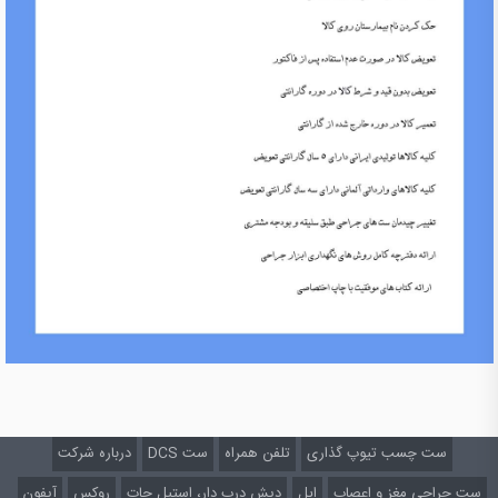
ست چسب تیوپ گذاری
تلفن همراه
ست DCS
درباره شرکت
ست جراحی مغز و اعصاب
اپل
دیش درب دار، استیل جات
روکس
آیفون