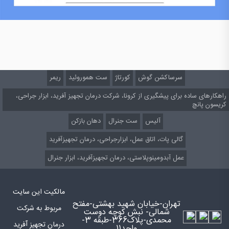
سرساکشن گوش
کورتاژ
ست هموروئید
ریمر
راهکارهای ساده برای پیشگیری از کرونا، شرکت درمان تجهیز آفرید، ابزار جراحی،
کریسون پانچ
آلیس
ست جنرال
دهان بازکن
گالی پات، اتاق عمل، ابزارجراحی، درمان تجهیزآفرید
عمل آبدومینوپلاستی، درمان تجهیزآفرید، ابزار جنرال
مالکیت این سایت
تهران-خیابان شهید بهشتی-مفتح
مربوط به شرکت
شمالی- نبش کوچه دوست
محمدی-پلاک366-طبقه 3-
درمان تجهیز آفرید
واحد11