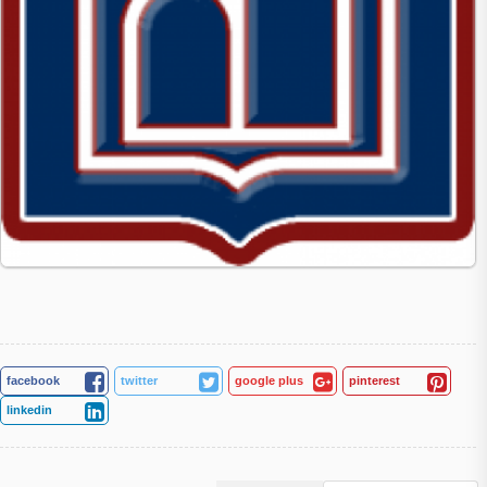
facebook
twitter
google plus
pinterest
linkedin