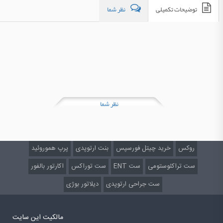
توضیحات تکمیلی
نظر شما
نظر شما
روکس
خرید چیتل فورسپس
بنت ارتوپدی
پرپ هموروئید
ست تراکئوستومی
ست ENT
ست توراکس
اکارتور بالفور
ست جراحی ارتوپدی
دیلاتور بوژی
مالکیت این سایت