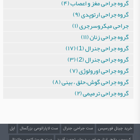
گروه جراحی مغز و اعصاب (۴)
گروه جراحی ارتوپدی (۹)
جراحی میکروسرجری (۱)
گروه جراحی زنان (۱۱)
گروه جراحی جنرال (1) (۱۷)
گروه جراحی جنرال (2) (۳)
گروه جراحی اورولوژی (۷)
گروه جراحی گوش،حلق ، بینی (۸)
گروه جراحی ترمیمی (۲)
خرید چیتل فورسپس
ست جراحی جنرال
ست لاپاراتومی بزرگسال
اپل
کریسون پانچ، ابزار جراحی، درمان تجهیز آفرید
ست هیسترکتومی واژینال