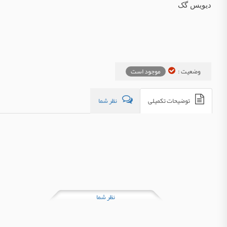
دیویس گک
وضعیت :
موجود است
توضیحات تکمیلی
نظر شما
نظر شما