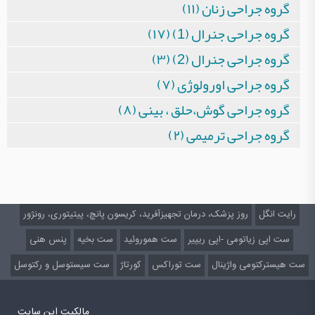
گروه جراحی زنان (۱۱)
گروه جراحی جنرال (1) (۱۷)
گروه جراحی جنرال (2) (۳)
گروه جراحی اورولوژی (۷)
گروه جراحی گوش،حلق ، بینی (۸)
گروه جراحی ترمیمی (۲)
رایت انگل
روز پزشک، درمان تجهیزآفرید، کریسون پانچ، پیتیتوری، رونژور
ست اپی زیاتومی -اپی ریپیر
ست هموروئید
ست بخیه
پنس هنی
ست هیسترکتومی واژینال
ست توراکس
کورتاژ
ست سیستوسل و رکتوسل
مالکیت این سایت