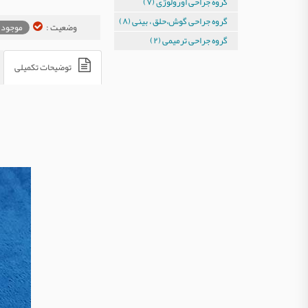
گروه جراحی اورولوژی (۷)
گروه جراحی گوش،حلق ، بینی (۸)
وضعیت :
موجود 
گروه جراحی ترمیمی (۲)
توضیحات تکمیلی