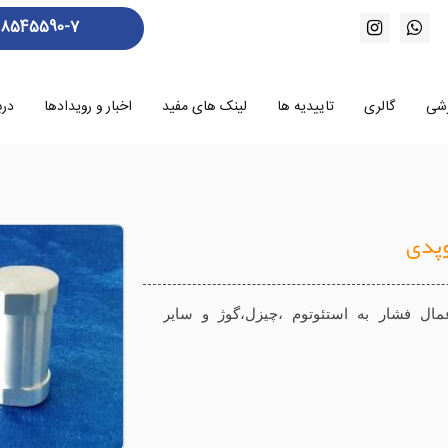
88545590-7
زشی
گالری
تاییدیه ها
لینک های مفید
اخبار و رویدادها
درب
وپدی
ال فشار به استئوتوم ،چیزل،گوژ و سایر