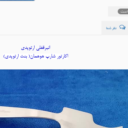
است
نظر شما
انبرقفلی ارتوپدی
اکارتور شارپ هوهمان( بنت ارتوپدی)