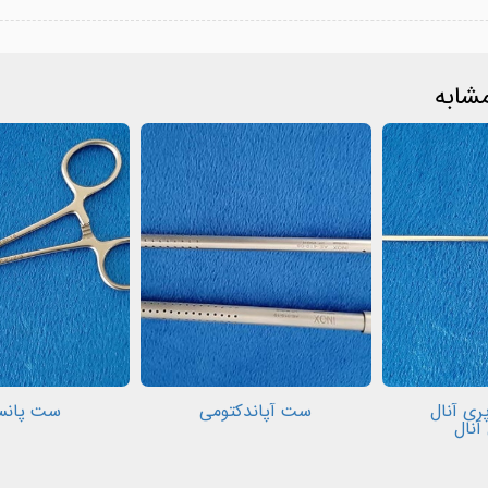
شابه
ی آنال
ست آپاندکتومی
ست پانس
آنال