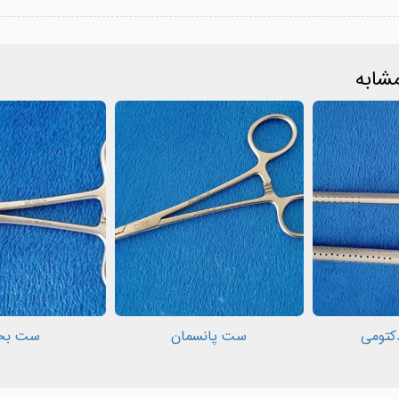
شابه
کتومی
ست پانسمان
ست بخ