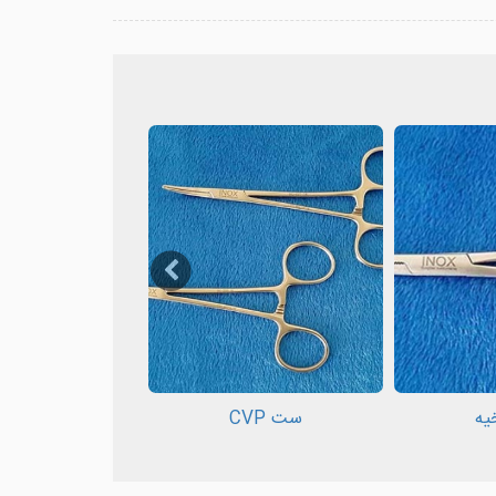
یه
ست CVP
ست تراکئوس