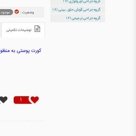
گروه جراحی اورولوژی (۷)
گروه جراحی گوش،حلق ، بینی (۸)
وضعیت :
موجود 
گروه جراحی ترمیمی (۲)
توضیحات تکمیلی
کورت پوستی به منظور
1