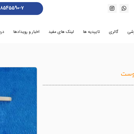
88545590-7
زشی
گالری
تاییدیه ها
لینک های مفید
اخبار و رویدادها
درب
وست