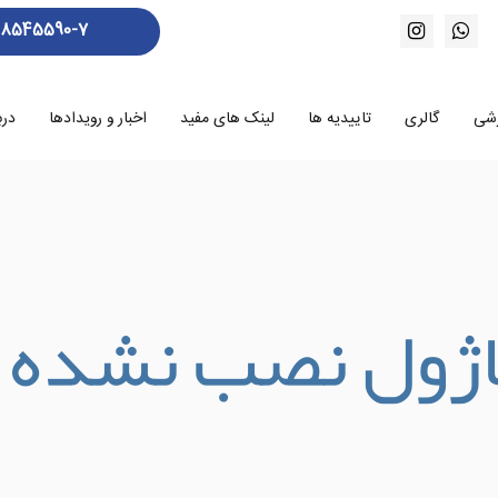
88545590-7
زشی
گالری
تاییدیه ها
لینک های مفید
اخبار و رویدادها
درب
اژول نصب نشده