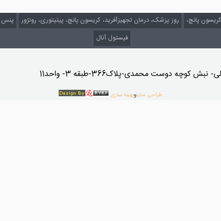
کریسون پانچ،
روز پزشک، درمان تجهیزآفرید، کریسون پانچ، پیتیتوری، رونژور
پنس ب
فیستول آنال
کوچه دوست محمدی-پلاک366-طبقه 3- واحد11
طراحی سایت
و
بهینه سازی