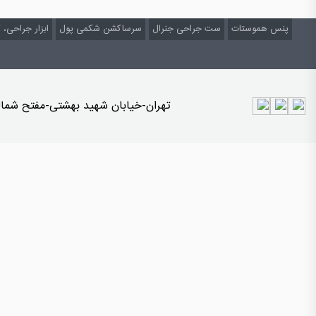
پنس هموستات
ست جراحی جنرال
سرساکشن شکمی پول
ابزار جراحی، 
تهران-خیابان شهید بهشتی-مفتح شمالی- نبش 