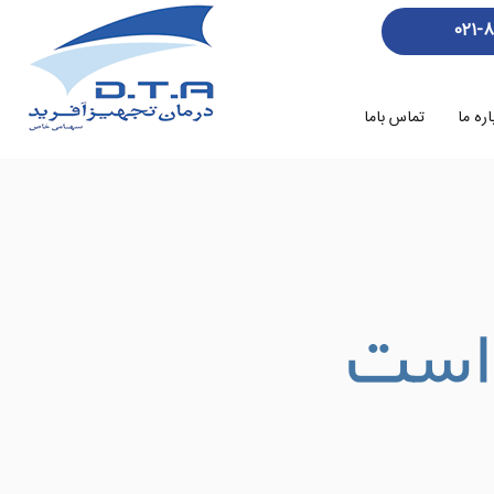
021-
اره ما
تماس باما
 است